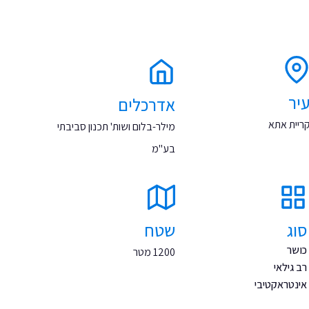
יר
אדרכלים
ריית אתא
מילר-בלום ושות' תכנון סביבתי
בע''מ
סוג
שטח
כושר
1200 מטר
רב גילאי
אינטראקטיבי