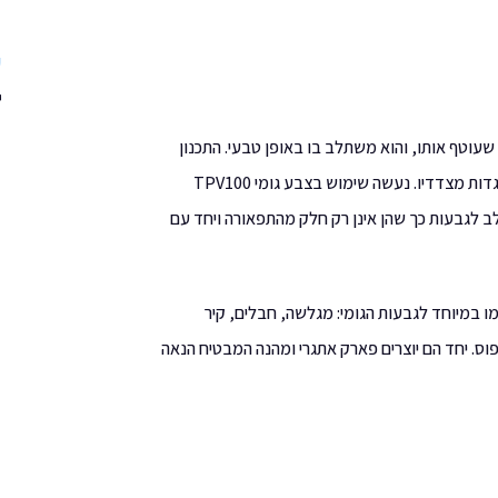
ע
י
עוטף אותו, והוא משתלב בו באופן טבעי. התכנון
נעשה בקפידה על מנת ליצור מראה כולל של נחל ושתי גדות מצדדיו. נעשה שימוש בצבע גומי TPV100
ב לגבעות כך שהן אינן רק חלק מהתפאורה ויחד עם
 במיוחד לגבעות הגומי: מגלשה, חבלים, קיר
וס. יחד הם יוצרים פארק אתגרי ומהנה המבטיח הנאה